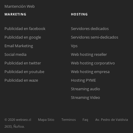
Mantención Web
MARKETING
HOSTING
Publicidad en facebook
Servidores dedicados
Publicidad en google
Servidores semi-dedicados
Email Marketing
Vps
Social media
Web hosting reseller
Publicidad en twitter
Web hosting corporativo
Publicidad en youtube
Web hosting empresa
Reunión online
Publicidad en waze
Hosting PYME
Nuestros ejecutivos le enviarán un correo electrónico con el enlace a
Chat Online
Streaming audio
Meet para la reunión online.
Cotización
Todos nuestros ejecutivos están fuera de línea. Complete el formulario
Streaming Video
para enviarnos un correo electrónico con sus datos personales.
Complete el formulario y nos contactaremos a la brevedad.
©
2026
webseo.cl
Mapa Sitio
Terminos
Faq
Av. Pedro de Valdivia
2633, Ñuñoa.