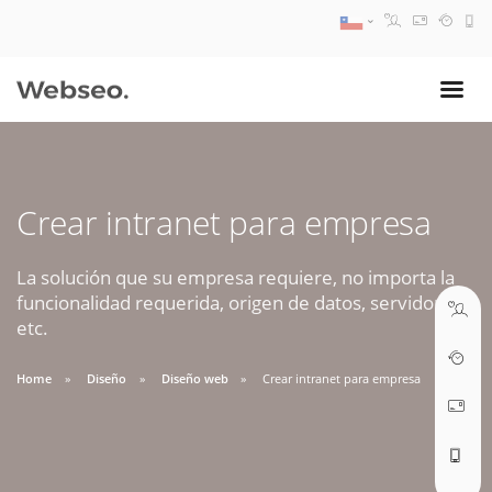
08:30 AM A 17:30 PM
ventas@webseo.cl
Crear intranet para empresa
09:30 AM A 18:30 PM
soporte@webseo.cl
La solución que su empresa requiere, no importa la
funcionalidad requerida, origen de datos, servidores,
etc.
Home
Diseño
Diseño web
Crear intranet para empresa
ABRIR TICKET