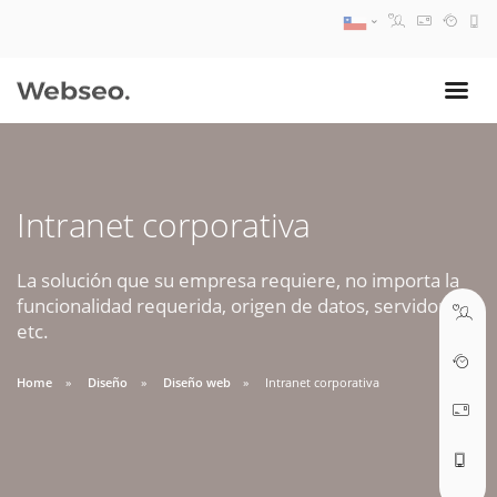
08:30 AM A 17:30 PM
ventas@webseo.cl
Intranet corporativa
09:30 AM A 18:30 PM
soporte@webseo.cl
La solución que su empresa requiere, no importa la
funcionalidad requerida, origen de datos, servidores,
etc.
Home
Diseño
Diseño web
Intranet corporativa
ABRIR TICKET