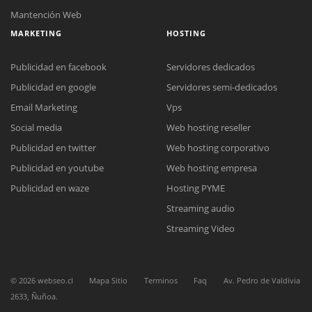
Mantención Web
MARKETING
HOSTING
Publicidad en facebook
Servidores dedicados
Publicidad en google
Servidores semi-dedicados
Email Marketing
Vps
Social media
Web hosting reseller
Publicidad en twitter
Web hosting corporativo
Publicidad en youtube
Web hosting empresa
Reunión online
Publicidad en waze
Hosting PYME
Nuestros ejecutivos le enviarán un correo electrónico con el enlace a
Chat Online
Streaming audio
Meet para la reunión online.
Cotización
Todos nuestros ejecutivos están fuera de línea. Complete el formulario
Streaming Video
para enviarnos un correo electrónico con sus datos personales.
Complete el formulario y nos contactaremos a la brevedad.
©
2026
webseo.cl
Mapa Sitio
Terminos
Faq
Av. Pedro de Valdivia
2633, Ñuñoa.