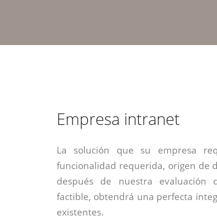
estrategia de
¡COTIZA AQUÍ!
DESDE $15 UF.
HABLAR CON EJECUTIVO
marketing digital.
DESDE $300 UF.
ASESORATE POR UN EXPERTO
Empresa intranet
La solución que su empresa req
funcionalidad requerida, origen de da
después de nuestra evaluación 
factible, obtendrá una perfecta inte
existentes.