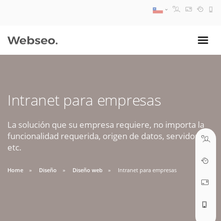
08:30 AM A 17:30 PM
ventas@webseo.cl
Intranet para empresas
09:30 AM A 18:30 PM
soporte@webseo.cl
La solución que su empresa requiere, no importa la
funcionalidad requerida, origen de datos, servidores,
etc.
Home
Diseño
Diseño web
Intranet para empresas
ABRIR TICKET