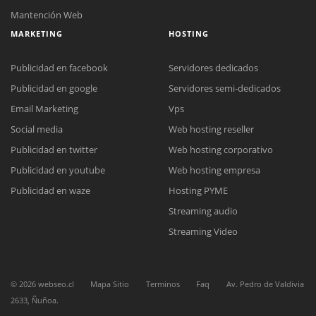
Mantención Web
MARKETING
HOSTING
Publicidad en facebook
Servidores dedicados
Publicidad en google
Servidores semi-dedicados
Email Marketing
Vps
Social media
Web hosting reseller
Publicidad en twitter
Web hosting corporativo
Publicidad en youtube
Web hosting empresa
Reunión online
Publicidad en waze
Hosting PYME
Nuestros ejecutivos le enviarán un correo electrónico con el enlace a
Chat Online
Streaming audio
Meet para la reunión online.
Cotización
Todos nuestros ejecutivos están fuera de línea. Complete el formulario
Streaming Video
para enviarnos un correo electrónico con sus datos personales.
Complete el formulario y nos contactaremos a la brevedad.
©
2026
webseo.cl
Mapa Sitio
Terminos
Faq
Av. Pedro de Valdivia
2633, Ñuñoa.