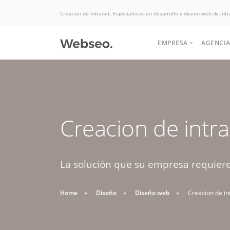
Creacion de intranet. Especialistas en desarrollo y diseno web de intr
EMPRESA
AGENCIA
Quiénes somos
Historia
Somos expertos
Creacion de intr
Terminos y condi
Potenciamos tu
Politicas de uso
en Hosting, las
negocio para
aumentar las ventas.
La solución que su empresa requiere,
mejores ofertas
Soluciones de desarrollo,
Buscas apoyo
del mercado.
diseño web y interfaz
Home
Diseño
Diseño web
Creacion de in
HABLAR CON EJECUTIVO
para crear tu
graficas.
DESDE $2 UF.