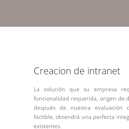
estrategia de
¡COTIZA AQUÍ!
DESDE $15 UF.
HABLAR CON EJECUTIVO
marketing digital.
DESDE $300 UF.
ASESORATE POR UN EXPERTO
Creacion de intranet
La solución que su empresa req
funcionalidad requerida, origen de da
después de nuestra evaluación 
factible, obtendrá una perfecta inte
existentes.