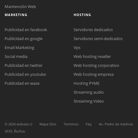
Mantención Web
MARKETING
HOSTING
Publicidad en facebook
Servidores dedicados
Publicidad en google
Servidores semi-dedicados
Email Marketing
Vps
Social media
Web hosting reseller
Publicidad en twitter
Web hosting corporativo
Publicidad en youtube
Web hosting empresa
Reunión online
Publicidad en waze
Hosting PYME
Nuestros ejecutivos le enviarán un correo electrónico con el enlace a
Chat Online
Streaming audio
Meet para la reunión online.
Cotización
Todos nuestros ejecutivos están fuera de línea. Complete el formulario
Streaming Video
para enviarnos un correo electrónico con sus datos personales.
Complete el formulario y nos contactaremos a la brevedad.
©
2026
webseo.cl
Mapa Sitio
Terminos
Faq
Av. Pedro de Valdivia
2633, Ñuñoa.