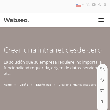
08:30 AM A 17:30 PM
ventas@webseo.cl
Crear una intranet desde cero
09:30 AM A 18:30 PM
soporte@webseo.cl
La solución que su empresa requiere, no importa la
funcionalidad requerida, origen de datos, servidores,
etc.
Home
Diseño
Diseño web
Crear una intranet desde cero
ABRIR TICKET