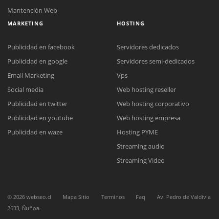
Mantención Web
MARKETING
HOSTING
Publicidad en facebook
Servidores dedicados
Publicidad en google
Servidores semi-dedicados
Email Marketing
Vps
Social media
Web hosting reseller
Publicidad en twitter
Web hosting corporativo
Publicidad en youtube
Web hosting empresa
Reunión online
Publicidad en waze
Hosting PYME
Nuestros ejecutivos le enviarán un correo electrónico con el enlace a
Chat Online
Streaming audio
Meet para la reunión online.
Cotización
Todos nuestros ejecutivos están fuera de línea. Complete el formulario
Streaming Video
para enviarnos un correo electrónico con sus datos personales.
Complete el formulario y nos contactaremos a la brevedad.
©
2026
webseo.cl
Mapa Sitio
Terminos
Faq
Av. Pedro de Valdivia
2633, Ñuñoa.