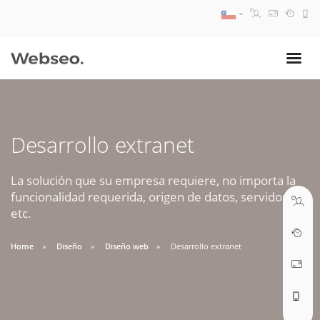
08:30 AM A 17:30 PM
ventas@webseo.cl
Desarrollo extranet
09:30 AM A 18:30 PM
soporte@webseo.cl
La solución que su empresa requiere, no importa la
funcionalidad requerida, origen de datos, servidores,
etc.
Home
Diseño
Diseño web
Desarrollo extranet
ABRIR TICKET