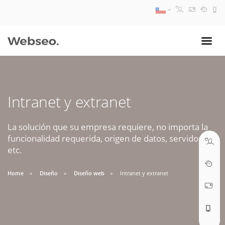
08:30 AM A 17:30 PM
ventas@webseo.cl
Intranet y extranet
09:30 AM A 18:30 PM
soporte@webseo.cl
La solución que su empresa requiere, no importa la
funcionalidad requerida, origen de datos, servidores,
etc.
Home
Diseño
Diseño web
Intranet y extranet
ABRIR TICKET