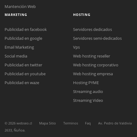
Mantención Web
MARKETING
HOSTING
Publicidad en facebook
Servidores dedicados
Publicidad en google
Servidores semi-dedicados
Email Marketing
Vps
Social media
Web hosting reseller
Publicidad en twitter
Web hosting corporativo
Publicidad en youtube
Web hosting empresa
Reunión online
Publicidad en waze
Hosting PYME
Nuestros ejecutivos le enviarán un correo electrónico con el enlace a
Chat Online
Streaming audio
Meet para la reunión online.
Cotización
Todos nuestros ejecutivos están fuera de línea. Complete el formulario
Streaming Video
para enviarnos un correo electrónico con sus datos personales.
Complete el formulario y nos contactaremos a la brevedad.
©
2026
webseo.cl
Mapa Sitio
Terminos
Faq
Av. Pedro de Valdivia
2633, Ñuñoa.