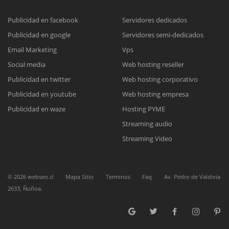
Publicidad en facebook
Servidores dedicados
Publicidad en google
Servidores semi-dedicados
Email Marketing
Vps
Social media
Web hosting reseller
Publicidad en twitter
Web hosting corporativo
Publicidad en youtube
Web hosting empresa
Reunión online
Publicidad en waze
Hosting PYME
Nuestros ejecutivos le enviarán un correo electrónico con el enlace a
Chat Online
Streaming audio
Meet para la reunión online.
Cotización
Streaming Video
Todos nuestros ejecutivos están fuera de línea. Complete el formulario
para enviarnos un correo electrónico con sus datos personales.
Complete el formulario y nos contactaremos a la brevedad.
©
2026
webseo.cl
Mapa Sitio
Terminos
Faq
Av. Pedro de Valdivia
2633, Ñuñoa.