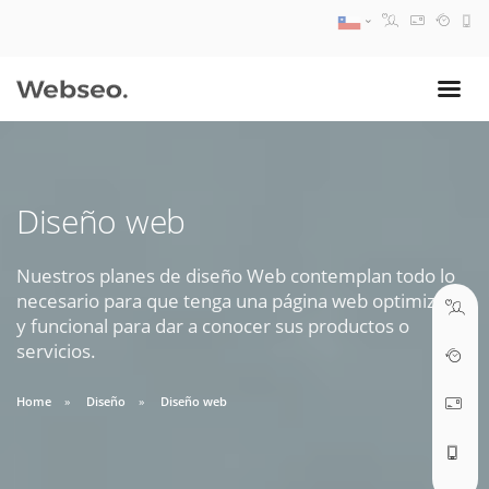
08:30 AM A 17:30 PM
ventas@webseo.cl
Diseño web
09:30 AM A 18:30 PM
soporte@webseo.cl
Nuestros planes de diseño Web contemplan todo lo
necesario para que tenga una página web optimizada
y funcional para dar a conocer sus productos o
servicios.
ABRIR TICKET
Home
Diseño
Diseño web