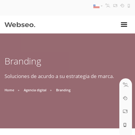
08:30 AM A 17:30 PM
ventas@webseo.cl
Branding
09:30 AM A 18:30 PM
soporte@webseo.cl
Soluciones de acurdo a su estrategia de marca.
Home
Agencia digital
Branding
ABRIR TICKET