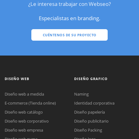
¿Le interesa trabajar con Webseo?
Especialistas en branding.
CUÉNTENOS DE SU PROYECTO
DISEÑO WEB
DISEÑO GRAFICO
Diseño web a medida
Naming
E-commerce (Tienda online)
Identidad corporativa
Diseño web catálogo
Diseño papelería
Diseño web corporativo
Diseño publicitario
Diseño web empresa
Diseño Packing
Diseño web pyme
Diseño logo