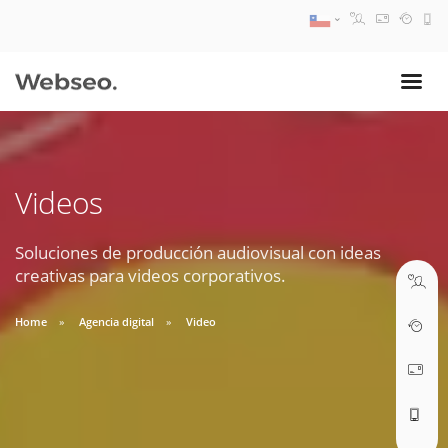
08:30 AM A 17:30 PM
ventas@webseo.cl
Videos
09:30 AM A 18:30 PM
soporte@webseo.cl
Soluciones de producción audiovisual con ideas
creativas para videos corporativos.
Home
Agencia digital
Video
ABRIR TICKET