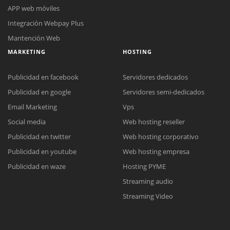
APP web móviles
Integración Webpay Plus
Mantención Web
MARKETING
HOSTING
Publicidad en facebook
Servidores dedicados
Publicidad en google
Servidores semi-dedicados
Email Marketing
Vps
Reunión online
Social media
Web hosting reseller
Nuestros ejecutivos le enviarán un correo electrónico con el enlace a
Publicidad en twitter
Web hosting corporativo
Chat Online
Meet para la reunión online.
Cotización
Publicidad en youtube
Web hosting empresa
Todos nuestros ejecutivos están fuera de línea. Complete el formulario
Publicidad en waze
Hosting PYME
para enviarnos un correo electrónico con sus datos personales.
Complete el formulario y nos contactaremos a la brevedad.
Streaming audio
Streaming Video