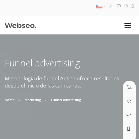
08:30 AM A 17:30 PM
ventas@webseo.cl
Funnel advertising
09:30 AM A 18:30 PM
soporte@webseo.cl
Metodología de funnel Ads te ofrece resultados
desde el inicio de las campañas.
Home
Marketing
Funnel advertising
ABRIR TICKET