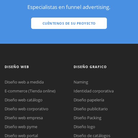
Especialistas en funnel advertising.
CUÉNTENOS DE SU PROYECTO
DISEÑO WEB
DISEÑO GRAFICO
Diseño web a medida
Naming
E-commerce (Tienda online)
Identidad corporativa
Diseño web catálogo
Diseño papelería
Diseño web corporativo
Diseño publicitario
Diseño web empresa
Diseño Packing
Diseño web pyme
Diseño logo
Diseño web portal
Diseño de catálogos