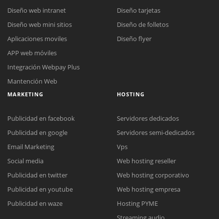
Diseño web intranet
Diseño tarjetas
Diseño web mini sitios
Diseño de folletos
Aplicaciones moviles
Diseño flyer
APP web móviles
Integración Webpay Plus
Mantención Web
MARKETING
HOSTING
Publicidad en facebook
Servidores dedicados
Publicidad en google
Servidores semi-dedicados
Email Marketing
Vps
Reunión online
Social media
Web hosting reseller
Nuestros ejecutivos le enviarán un correo electrónico con el enlace a
Publicidad en twitter
Web hosting corporativo
Chat Online
Meet para la reunión online.
Cotización
Publicidad en youtube
Web hosting empresa
Todos nuestros ejecutivos están fuera de línea. Complete el formulario
Publicidad en waze
Hosting PYME
para enviarnos un correo electrónico con sus datos personales.
Complete el formulario y nos contactaremos a la brevedad.
Streaming audio