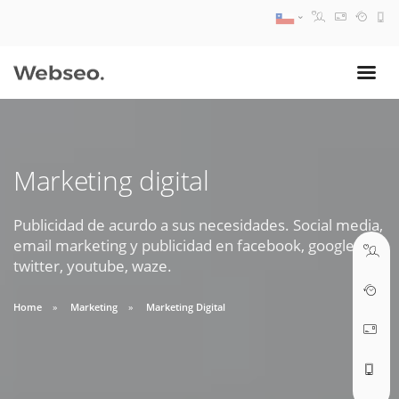
08:30 AM A 17:30 PM
ventas@webseo.cl
Marketing digital
09:30 AM A 18:30 PM
soporte@webseo.cl
Publicidad de acurdo a sus necesidades. Social media,
email marketing y publicidad en facebook, google,
twitter, youtube, waze.
Home
Marketing
Marketing Digital
ABRIR TICKET