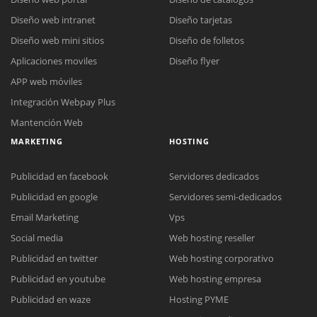
Diseño web intranet
Diseño tarjetas
Diseño web mini sitios
Diseño de folletos
Aplicaciones moviles
Diseño flyer
APP web móviles
Integración Webpay Plus
Mantención Web
MARKETING
HOSTING
Publicidad en facebook
Servidores dedicados
Publicidad en google
Servidores semi-dedicados
Email Marketing
Vps
Social media
Web hosting reseller
Reunión online
Publicidad en twitter
Web hosting corporativo
Nuestros ejecutivos le enviarán un correo electrónico con el enlace a
Chat Online
Publicidad en youtube
Web hosting empresa
Meet para la reunión online.
Cotización
Publicidad en waze
Hosting PYME
Todos nuestros ejecutivos están fuera de línea. Complete el formulario