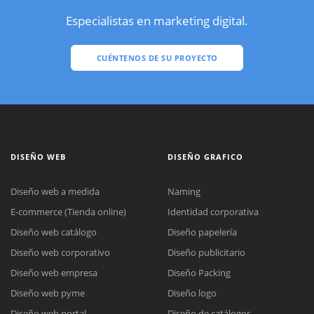
Especialistas en marketing digital.
CUÉNTENOS DE SU PROYECTO
DISEÑO WEB
DISEÑO GRAFICO
Diseño web a medida
Naming
E-commerce (Tienda online)
Identidad corporativa
Diseño web catálogo
Diseño papelería
Diseño web corporativo
Diseño publicitario
Diseño web empresa
Diseño Packing
Diseño web pyme
Diseño logo
Diseño web portal
Diseño de catálogos