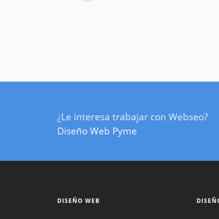
¿Le interesa trabajar con Webseo?
Diseño Web Pyme
DISEÑO WEB
DISEÑ