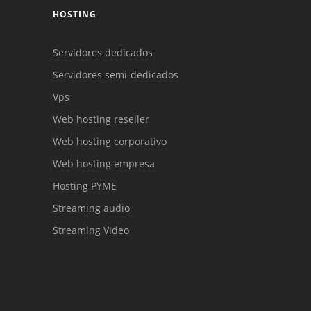
HOSTING
Servidores dedicados
Servidores semi-dedicados
Reunión online
Vps
Chat Online
Nuestros ejecutivos le enviarán un correo
Web hosting reseller
Cotización
electrónico con el enlace a Meet para la
Todos nuestros ejecutivos están fuera de línea.
Web hosting corporativo
reunión online.
Complete el formulario y nos contactaremos a
Complete el formulario para enviarnos un
Web hosting empresa
correo electrónico con sus datos personales.
la brevedad.
Hosting PYME
Streaming audio
Streaming Video