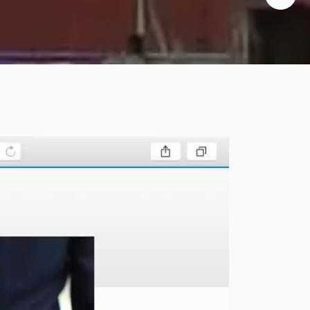
Social media
Diseño de folletos
Diseño flyer
Video
Animación
Vídeos corporativos
Motion graphics
Producción de vídeos
Video promocional