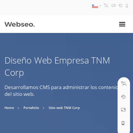
08:30 AM A 17:30 PM
ventas@webseo.cl
Diseño Web Empresa TNM
09:30 AM A 18:30 PM
Corp
soporte@webseo.cl
Desarrollamos CMS para administrar los contenidos
del sitio web.
ABRIR TICKET
Home
Portafolio
Sitio web TNM Corp