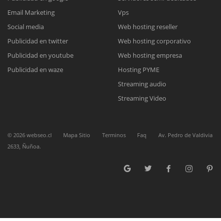
Reunión online
Email Marketing
Vps
Social media
Web hosting reseller
Nuestros ejecutivos le enviarán un correo electrónico con el enlace a
Chat Online
Meet para la reunión online.
Publicidad en twitter
Web hosting corporativo
Cotización
Todos nuestros ejecutivos están fuera de línea. Complete el formulario
Publicidad en youtube
Web hosting empresa
para enviarnos un correo electrónico con sus datos personales.
Complete el formulario y nos contactaremos a la brevedad.
Publicidad en waze
Hosting PYME
Streaming audio
Streaming Video
©
2026
webseo.cl
Mapa Sitio
Terminos
Faq
Av. Pedro de Valdivia
2633, Ñuñoa.