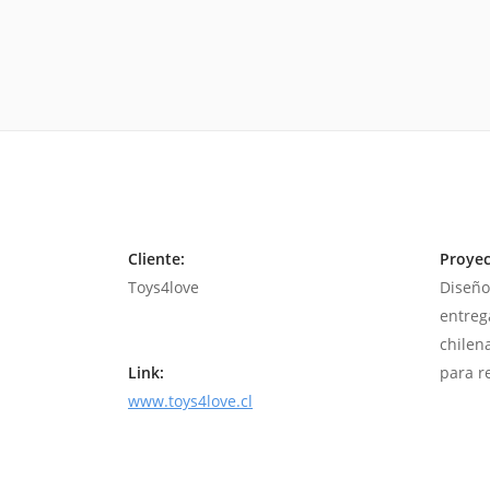
Cliente:
Proyec
Toys4love
Diseño
entreg
chilen
Link:
para re
www.toys4love.cl