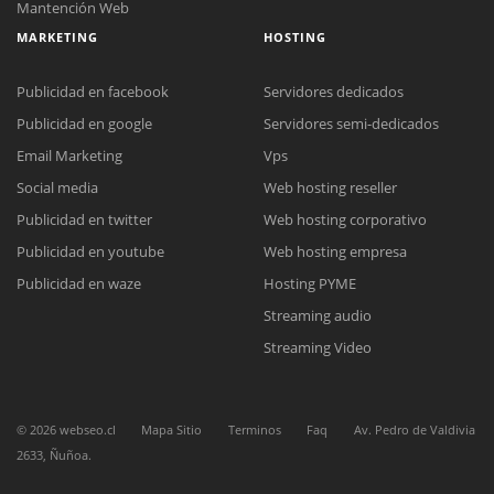
Mantención Web
MARKETING
HOSTING
Publicidad en facebook
Servidores dedicados
Publicidad en google
Servidores semi-dedicados
Email Marketing
Vps
Reunión online
Social media
Web hosting reseller
Nuestros ejecutivos le enviarán un correo electrónico con el enlace a
Chat Online
Meet para la reunión online.
Publicidad en twitter
Web hosting corporativo
Cotización
Todos nuestros ejecutivos están fuera de línea. Complete el formulario
Publicidad en youtube
Web hosting empresa
para enviarnos un correo electrónico con sus datos personales.
Complete el formulario y nos contactaremos a la brevedad.
Publicidad en waze
Hosting PYME
Streaming audio
Streaming Video
©
2026
webseo.cl
Mapa Sitio
Terminos
Faq
Av. Pedro de Valdivia
2633, Ñuñoa.