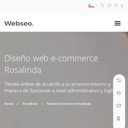
08:30 AM A 17:30 PM
ventas@webseo.cl
Diseño web e-commerce
09:30 AM A 18:30 PM
Rosalinda
soporte@webseo.cl
Tienda online de acuerdo a su proceso interno y
manera de funcionar a nivel administrativo y logístico.
ABRIR TICKET
Home
Portafolio
Tienda ecommerce Rosalinda