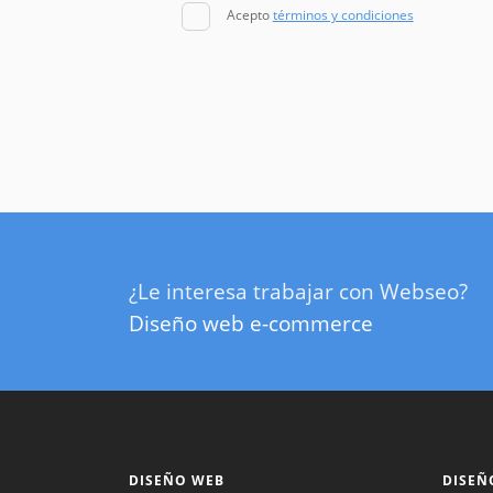
Acepto
términos y condiciones
¿Le interesa trabajar con Webseo?
Diseño web e-commerce
DISEÑO WEB
DISEÑ