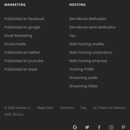
MARKETING
HOSTING
Publicidad en facebook
Servidores dedicados
Publicidad en google
Servidores semi-dedicados
Email Marketing
Vps
Reunión online
Social media
Web hosting reseller
Nuestros ejecutivos le enviarán un correo electrónico con el enlace a
Chat Online
Meet para la reunión online.
Publicidad en twitter
Web hosting corporativo
Cotización
Todos nuestros ejecutivos están fuera de línea. Complete el formulario
Publicidad en youtube
Web hosting empresa
para enviarnos un correo electrónico con sus datos personales.
Complete el formulario y nos contactaremos a la brevedad.
Publicidad en waze
Hosting PYME
Streaming audio
Streaming Video
©
2026
webseo.cl
Mapa Sitio
Terminos
Faq
Av. Pedro de Valdivia
2633, Ñuñoa.