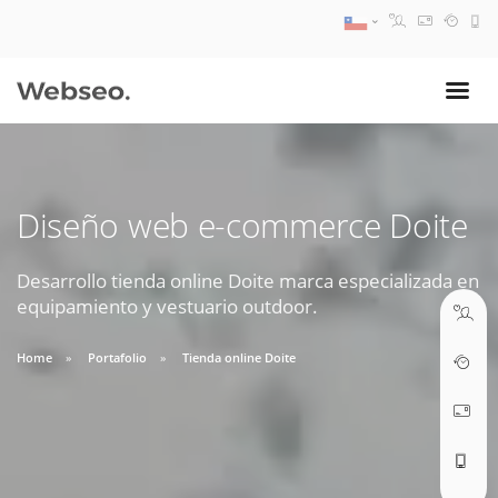
08:30 AM A 17:30 PM
ventas@webseo.cl
Diseño web e-commerce Doite
09:30 AM A 18:30 PM
soporte@webseo.cl
Desarrollo tienda online Doite marca especializada en
equipamiento y vestuario outdoor.
Home
Portafolio
Tienda online Doite
ABRIR TICKET