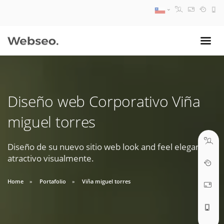
08:30 AM A 17:30 PM
ventas@webseo.cl
Diseño web Corporativo Viña
09:30 AM A 18:30 PM
miguel torres
soporte@webseo.cl
Diseño de su nuevo sitio web look and feel elegante y
atractivo visualmente.
ABRIR TICKET
Home
Portafolio
Viña miguel torres