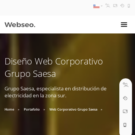
08:30 AM A 17:30 PM
ventas@webseo.cl
Diseño Web Corporativo
09:30 AM A 18:30 PM
Grupo Saesa
soporte@webseo.cl
Grupo Saesa, especialista en distribución de
electricidad en la zona sur.
ABRIR TICKET
Home
Portafolio
Web Corporativo Grupo Saesa