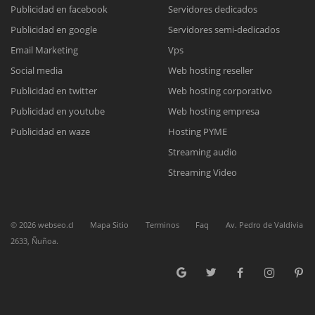
Publicidad en facebook
Servidores dedicados
Publicidad en google
Servidores semi-dedicados
Reunión online
Email Marketing
Vps
Social media
Web hosting reseller
Nuestros ejecutivos le enviarán un correo electrónico con el enlace a
Chat Online
Meet para la reunión online.
Publicidad en twitter
Web hosting corporativo
Cotización
Todos nuestros ejecutivos están fuera de línea. Complete el formulario
Publicidad en youtube
Web hosting empresa
para enviarnos un correo electrónico con sus datos personales.
Complete el formulario y nos contactaremos a la brevedad.
Publicidad en waze
Hosting PYME
Streaming audio
Streaming Video
©
2026
webseo.cl
Mapa Sitio
Terminos
Faq
Av. Pedro de Valdivia
2633, Ñuñoa.