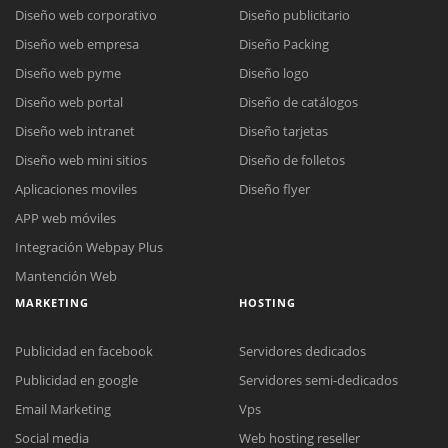
Diseño web corporativo
Diseño publicitario
Diseño web empresa
Diseño Packing
Diseño web pyme
Diseño logo
Diseño web portal
Diseño de catálogos
Diseño web intranet
Diseño tarjetas
Diseño web mini sitios
Diseño de folletos
Aplicaciones moviles
Diseño flyer
APP web móviles
Integración Webpay Plus
Mantención Web
MARKETING
HOSTING
Publicidad en facebook
Servidores dedicados
Publicidad en google
Servidores semi-dedicados
Reunión online
Email Marketing
Vps
Nuestros ejecutivos le enviarán un correo electrónico con el enlace a
Social media
Web hosting reseller
Chat Online