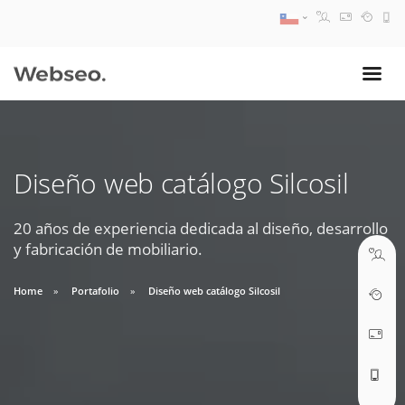
08:30 AM A 17:30 PM
ventas@webseo.cl
Diseño web catálogo Silcosil
09:30 AM A 18:30 PM
soporte@webseo.cl
20 años de experiencia dedicada al diseño, desarrollo
y fabricación de mobiliario.
Home
Portafolio
Diseño web catálogo Silcosil
ABRIR TICKET