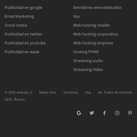
Publicidad en google
Servidores semi-dedicados
Reunión online
Email Marketing
Vps
Social media
Web hosting reseller
Nuestros ejecutivos le enviarán un correo electrónico con el enlace a
Chat Online
Meet para la reunión online.
Publicidad en twitter
Web hosting corporativo
Cotización
Todos nuestros ejecutivos están fuera de línea. Complete el formulario
Publicidad en youtube
Web hosting empresa
para enviarnos un correo electrónico con sus datos personales.
Complete el formulario y nos contactaremos a la brevedad.
Publicidad en waze
Hosting PYME
Streaming audio
Streaming Video
©
2026
webseo.cl
Mapa Sitio
Terminos
Faq
Av. Pedro de Valdivia
2633, Ñuñoa.