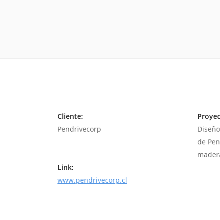
Cliente:
Proyec
Pendrivecorp
Diseño
de Pend
madera
Link:
www.pendrivecorp.cl