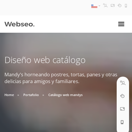
08:30 AM A 17:30 PM
ventas@webseo.cl
Diseño web catálogo
09:30 AM A 18:30 PM
soporte@webseo.cl
Mandy’s horneando postres, tortas, panes y otras
delicias para amigos y familiares.
Home
Portafolio
Catálogo web mandys
ABRIR TICKET