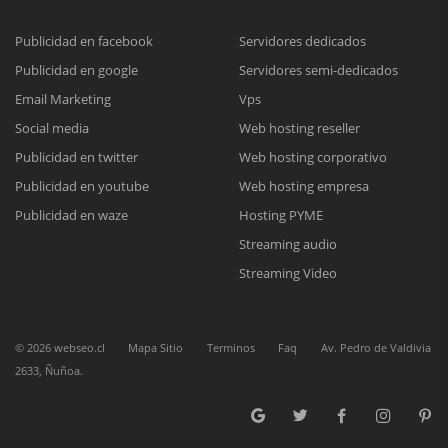
Publicidad en facebook
Servidores dedicados
Publicidad en google
Servidores semi-dedicados
Reunión online
Email Marketing
Vps
Social media
Web hosting reseller
Nuestros ejecutivos le enviarán un correo electrónico con el enlace a
Chat Online
Meet para la reunión online.
Publicidad en twitter
Web hosting corporativo
Cotización
Todos nuestros ejecutivos están fuera de línea. Complete el formulario
Publicidad en youtube
Web hosting empresa
para enviarnos un correo electrónico con sus datos personales.
Complete el formulario y nos contactaremos a la brevedad.
Publicidad en waze
Hosting PYME
Streaming audio
Streaming Video
©
2026
webseo.cl
Mapa Sitio
Terminos
Faq
Av. Pedro de Valdivia
2633, Ñuñoa.