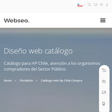
08:30 AM A 17:30 PM
ventas@webseo.cl
Diseño web catálogo
09:30 AM A 18:30 PM
soporte@webseo.cl
Catálogo para HP Chile, atención a los organismos
compradores del Sector Público.
Home
Portafolio
Catálogo web Hp Chile Compra
ABRIR TICKET