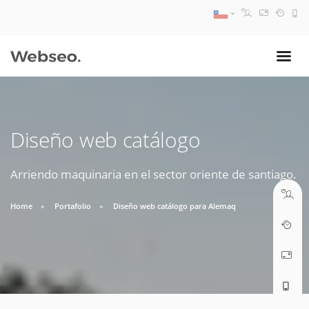
08:30 AM A 17:30 PM
ventas@webseo.cl
Diseño web catálogo
09:30 AM A 18:30 PM
soporte@webseo.cl
Arriendo maquinaria en el sector oriente de santiago.
Home
Portafolio
Diseño web catálogo para Alemaq
ABRIR TICKET