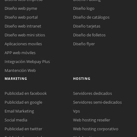
Diseño web pyme
Diseño logo
Diseño web portal
Diseño de catálogos
Diseño web intranet
Diseño tarjetas
Diseño web mini sitios
Diseño de folletos
Aplicaciones moviles
Diseño flyer
APP web móviles
Integración Webpay Plus
Mantención Web
MARKETING
HOSTING
Publicidad en facebook
Servidores dedicados
Publicidad en google
Servidores semi-dedicados
Reunión online
Email Marketing
Vps
Nuestros ejecutivos le enviarán un correo electrónico con el enlace a
Social media
Web hosting reseller
Chat Online
Meet para la reunión online.
Cotización
Publicidad en twitter
Web hosting corporativo
Todos nuestros ejecutivos están fuera de línea. Complete el formulario