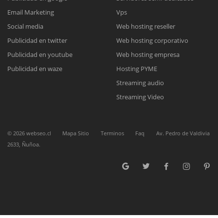
Reunión online
Email Marketing
Vps
Social media
Web hosting reseller
Nuestros ejecutivos le enviarán un correo electrónico con el enlace a
Chat Online
Meet para la reunión online.
Publicidad en twitter
Web hosting corporativo
Cotización
Todos nuestros ejecutivos están fuera de línea. Complete el formulario
Publicidad en youtube
Web hosting empresa
para enviarnos un correo electrónico con sus datos personales.
Complete el formulario y nos contactaremos a la brevedad.
Publicidad en waze
Hosting PYME
Streaming audio
Streaming Video
©
2026
webseo.cl
Mapa Sitio
Terminos
Faq
Av. Pedro de Valdivia
2633, Ñuñoa.