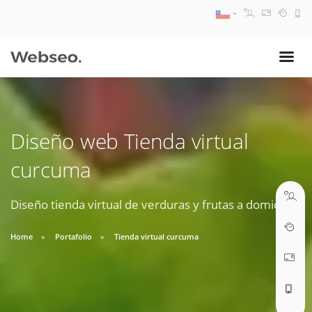
08:30 AM A 17:30 PM
ventas@webseo.cl
Diseño web Tienda virtual
09:30 AM A 18:30 PM
curcuma
soporte@webseo.cl
Diseño tienda virtual de verduras y frutas a domicilio.
Home
Portafolio
Tienda virtual curcuma
ABRIR TICKET