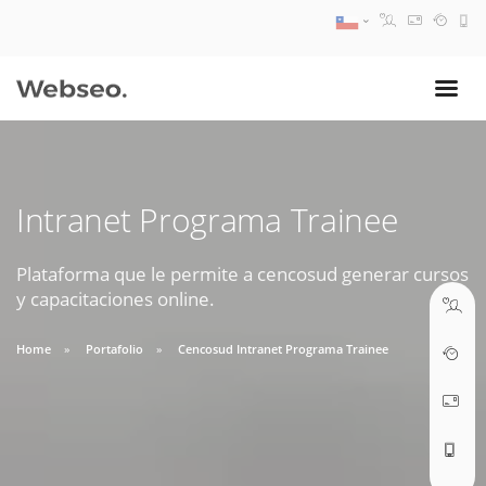
08:30 AM A 17:30 PM
ventas@webseo.cl
Intranet Programa Trainee
09:30 AM A 18:30 PM
soporte@webseo.cl
Plataforma que le permite a cencosud generar cursos
y capacitaciones online.
Home
Portafolio
Cencosud Intranet Programa Trainee
ABRIR TICKET