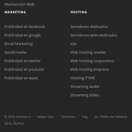
Mantención Web
MARKETING
HOSTING
Publicidad en facebook
Servidores dedicados
Publicidad en google
Servidores semi-dedicados
Email Marketing
Vps
Social media
Web hosting reseller
Reunión online
Publicidad en twitter
Web hosting corporativo
Nuestros ejecutivos le enviarán un correo electrónico con el enlace a
Chat Online
Publicidad en youtube
Web hosting empresa
Meet para la reunión online.
Cotización
Publicidad en waze
Hosting PYME
Todos nuestros ejecutivos están fuera de línea. Complete el formulario
para enviarnos un correo electrónico con sus datos personales.
Complete el formulario y nos contactaremos a la brevedad.
Streaming audio
Streaming Video
©
2026
webseo.cl
Mapa Sitio
Terminos
Faq
Av. Pedro de Valdivia
2633, Ñuñoa.