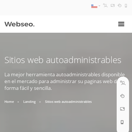
08:30 AM A 17:30 PM
ventas@webseo.cl
Sitios web autoadministrables
09:30 AM A 18:30 PM
soporte@webseo.cl
La mejor herramienta autoadministrables disponible
en el mercado para administrar su paginas web de
forma fácil y sencilla.
Home
Landing
Sitios web autoadministrables
ABRIR TICKET