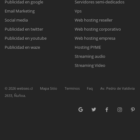
Publicidad en google
Servidores semi-dedicados
Reunión online
Email Marketing
Vps
Social media
Web hosting reseller
Nuestros ejecutivos le enviarán un correo electrónico con el enlace a
Chat Online
Meet para la reunión online.
Publicidad en twitter
Web hosting corporativo
Cotización
Todos nuestros ejecutivos están fuera de línea. Complete el formulario
Publicidad en youtube
Web hosting empresa
para enviarnos un correo electrónico con sus datos personales.
Complete el formulario y nos contactaremos a la brevedad.
Publicidad en waze
Hosting PYME
Streaming audio
Streaming Video
©
2026
webseo.cl
Mapa Sitio
Terminos
Faq
Av. Pedro de Valdivia
2633, Ñuñoa.