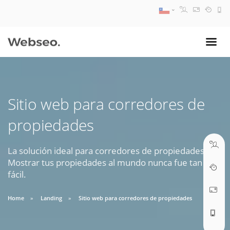
08:30 AM A 17:30 PM
ventas@webseo.cl
Sitio web para corredores de
09:30 AM A 18:30 PM
propiedades
soporte@webseo.cl
La solución ideal para corredores de propiedades.
Mostrar tus propiedades al mundo nunca fue tan
fácil.
ABRIR TICKET
Home
Landing
Sitio web para corredores de propiedades