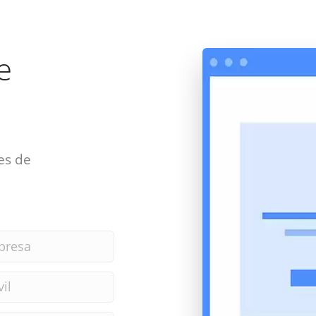
e
es de