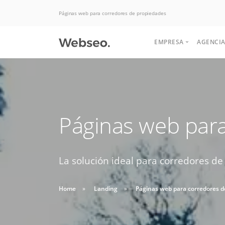
Páginas web para corredores de propiedades
EMPRESA
AGENCIA
Quiénes somos
Historia
Somos expertos
Páginas web par
Terminos y condi
Potenciamos tu
Politicas de uso
en Hosting, las
negocio para
aumentar las ventas.
La solución ideal para corredores de
mejores ofertas
Soluciones de desarrollo,
Buscas apoyo
del mercado.
diseño web y interfaz
Home
Landing
Páginas web para corredores d
HABLAR CON EJECUTIVO
para crear tu
graficas.
DESDE $2 UF.