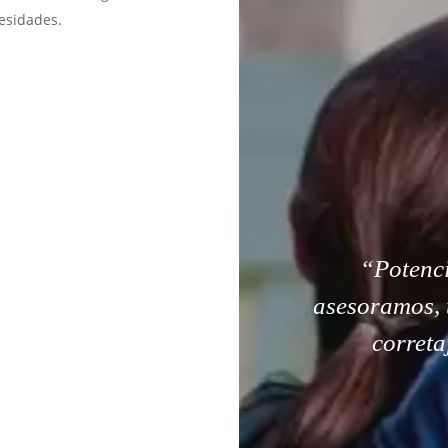
esidades.
“Potenci
asesoramos, 
correta