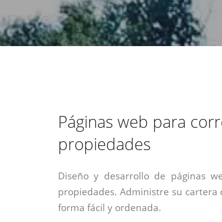
estrategia de
¡COTIZA AQUÍ!
DESDE $15 UF.
HABLAR CON EJECUTIVO
marketing digital.
DESDE $300 UF.
ASESORATE POR UN EXPERTO
Páginas web para cor
propiedades
Diseño y desarrollo de páginas w
propiedades. Administre su cartera
forma fácil y ordenada.