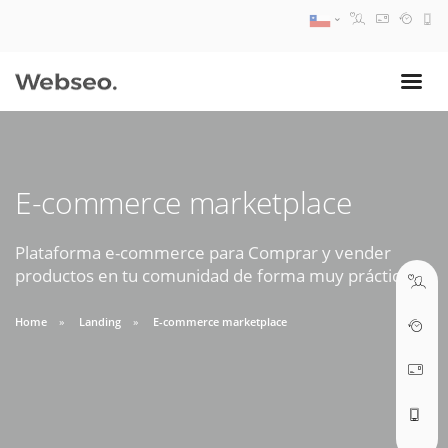
08:30 AM A 17:30 PM
ventas@webseo.cl
E-commerce marketplace
09:30 AM A 18:30 PM
soporte@webseo.cl
Plataforma e-commerce para Comprar y vender
productos en tu comunidad de forma muy práctica.
Home
Landing
E-commerce marketplace
ABRIR TICKET