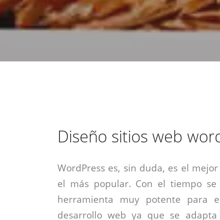
estrategia de
¡COTIZA AQUÍ!
DESDE $15 UF.
HABLAR CON EJECUTIVO
marketing digital.
DESDE $300 UF.
ASESORATE POR UN EXPERTO
Diseño sitios web wor
WordPress es, sin duda, es el mejor
el más popular. Con el tiempo se
herramienta muy potente para el
desarrollo web ya que se adapta