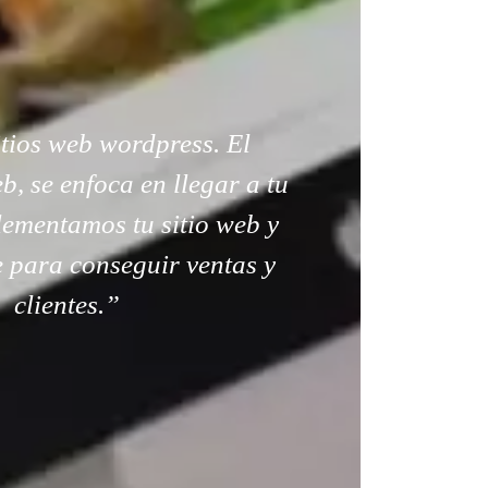
tios web wordpress. El
, se enfoca en llegar a tu
lementamos tu sitio web y
e para conseguir ventas y
clientes.”