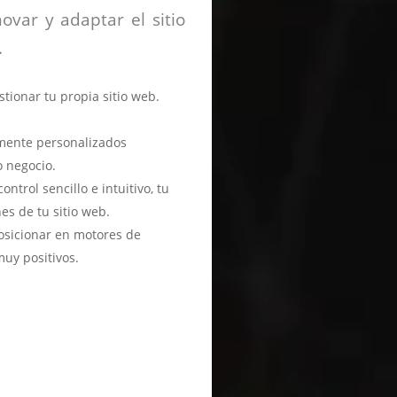
ovar y adaptar el sitio
.
stionar tu propia sitio web.
mente personalizados
 negocio.
trol sencillo e intuitivo, tu
s de tu sitio web.
sicionar en motores de
uy positivos.