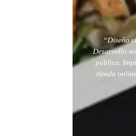
“Diseño si
Desarrollo web
público. Imp
tienda onlin