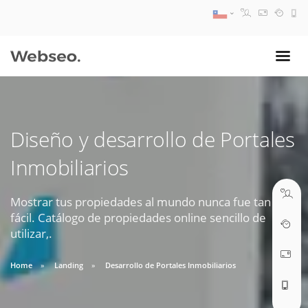
08:30 AM A 17:30 PM
ventas@webseo.cl
Diseño y desarrollo de Portales
09:30 AM A 18:30 PM
Inmobiliarios
soporte@webseo.cl
Mostrar tus propiedades al mundo nunca fue tan
fácil. Catálogo de propiedades online sencillo de
utilizar,.
ABRIR TICKET
Home
Landing
Desarrollo de Portales Inmobiliarios