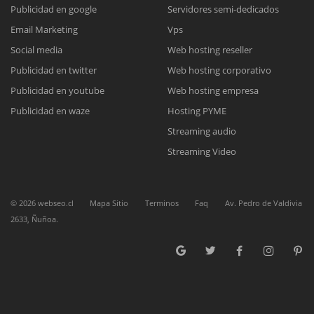
Publicidad en google
Servidores semi-dedicados
Reunión online
Email Marketing
Vps
Social media
Web hosting reseller
Nuestros ejecutivos le enviarán un correo electrónico con el enlace a
Chat Online
Meet para la reunión online.
Publicidad en twitter
Web hosting corporativo
Cotización
Todos nuestros ejecutivos están fuera de línea. Complete el formulario
Publicidad en youtube
Web hosting empresa
para enviarnos un correo electrónico con sus datos personales.
Complete el formulario y nos contactaremos a la brevedad.
Publicidad en waze
Hosting PYME
Streaming audio
Streaming Video
©
2026
webseo.cl
Mapa Sitio
Terminos
Faq
Av. Pedro de Valdivia
2633, Ñuñoa.