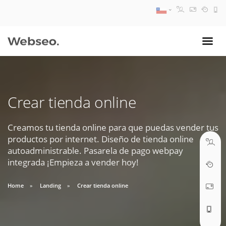
08:30 AM A 17:30 PM
ventas@webseo.cl
Crear tienda online
09:30 AM A 18:30 PM
soporte@webseo.cl
Creamos tu tienda online para que puedas vender tus
productos por internet. Diseño de tienda online
autoadministrable. Pasarela de pago webpay
integrada ¡Empieza a vender hoy!
ABRIR TICKET
Home
Landing
Crear tienda online