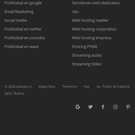
Publicidad en google
Servidores semi-dedicados
Email Marketing
Vps
Social media
Web hosting reseller
Publicidad en twitter
Web hosting corporativo
Reunión online
Publicidad en youtube
Web hosting empresa
Nuestros ejecutivos le enviarán un correo electrónico con el enlace a
Publicidad en waze
Hosting PYME
Chat Online
Meet para la reunión online.
Cotización
Streaming audio
Todos nuestros ejecutivos están fuera de línea. Complete el formulario
Streaming Video
para enviarnos un correo electrónico con sus datos personales.
Complete el formulario y nos contactaremos a la brevedad.
©
2026
webseo.cl
Mapa Sitio
Terminos
Faq
Av. Pedro de Valdivia
2633, Ñuñoa.