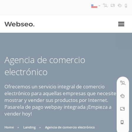
08:30 AM A 17:30 PM
ventas@webseo.cl
Agencia de comercio
09:30 AM A 18:30 PM
electrónico
soporte@webseo.cl
Ofrecemos un servicio integral de comercio
electrónico para aquellas empresas que necesiten
mostrar y vender sus productos por Internet.
ABRIR TICKET
Pasarela de pago webpay integrada ¡Empieza a
vender hoy!
Home
Landing
Agencia de comercio electrónico