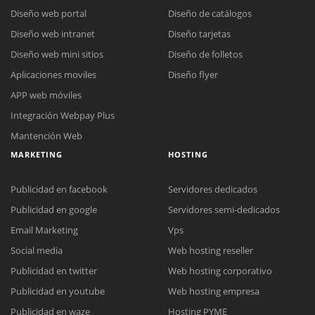
Diseño web portal
Diseño de catálogos
Diseño web intranet
Diseño tarjetas
Diseño web mini sitios
Diseño de folletos
Aplicaciones moviles
Diseño flyer
APP web móviles
Integración Webpay Plus
Mantención Web
MARKETING
HOSTING
Publicidad en facebook
Servidores dedicados
Reunión online
Publicidad en google
Servidores semi-dedicados
Chat Online
Nuestros ejecutivos le enviarán un correo electrónico con el enlace a
Email Marketing
Vps
Todos nuestros ejecutivos están fuera de línea. Complete el
Meet para la reunión online.
Cotización
Social media
Web hosting reseller
formulario para enviarnos un correo electrónico con sus datos
Publicidad en twitter
Web hosting corporativo
Complete el formulario y nos contactaremos a la brevedad.
personales.
Publicidad en youtube
Web hosting empresa
Publicidad en waze
Hosting PYME