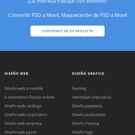
¿Le interesa trabajar con Webseo?
Convertir PSD a Movil, Maquetación de PSD a Movil
CUÉNTENOS DE SU PROYECTO
DISEÑO WEB
DISEÑO GRAFICO
Diseño web a medida
Naming
E-commerce (Tienda online)
Identidad corporativa
Diseño web catálogo
Diseño papelería
Diseño web corporativo
Diseño publicitario
Diseño web empresa
Diseño Packing
Diseño web pyme
Diseño logo