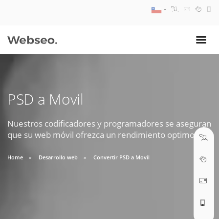
DEPARTAMENTO COMERCIAL
08:30 AM A 17:30 PM
ventas@webseo.cl
PSD a Movil
DEPARTAMENTO SOPORTE
09:30 AM A 18:30 PM
soporte@webseo.cl
Nuestros codificadores y programadores se aseguran
que su web móvil ofrezca un rendimiento optimo.
Home
Desarrollo web
Convertir PSD a Movil
Necesitas soporte?
ABRIR TICKET