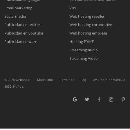
Email Marketing
Vps
Social media
Web hosting reseller
Reunión online
Publicidad en twitter
Web hosting corporativo
Nuestros ejecutivos le enviarán un correo electrónico con el enlace a
Chat Online
Publicidad en youtube
Web hosting empresa
Meet para la reunión online.
Cotización
Todos nuestros ejecutivos están fuera de línea. Complete el formulario
Publicidad en waze
Hosting PYME
para enviarnos un correo electrónico con sus datos personales.
Complete el formulario y nos contactaremos a la brevedad.
Streaming audio
Streaming Video
©
2026
webseo.cl
Mapa Sitio
Terminos
Faq
Av. Pedro de Valdivia
2633, Ñuñoa.