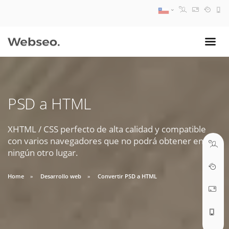
08:30 AM A 17:30 PM
ventas@webseo.cl
PSD a HTML
09:30 AM A 18:30 PM
soporte@webseo.cl
XHTML / CSS perfecto de alta calidad y compatible
con varios navegadores que no podrá obtener en
ningún otro lugar.
Home
Desarrollo web
Convertir PSD a HTML
ABRIR TICKET