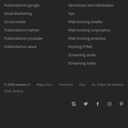
Publicidad en google
Servidores semi-dedicados
Email Marketing
Vps
Reunión online
Chat Online
Social media
Web hosting reseller
Nuestros ejecutivos le enviarán un correo electrónico con el enlace a
Publicidad en twitter
Web hosting corporativo
Todos nuestros ejecutivos están fuera de línea. Complete el
Meet para la reunión online.
Cotización
formulario para enviarnos un correo electrónico con sus datos
Publicidad en youtube
Web hosting empresa
Complete el formulario y nos contactaremos a la brevedad.
personales.
Publicidad en waze
Hosting PYME
Streaming audio
Streaming Video
©
2026
webseo.cl
Mapa Sitio
Terminos
Faq
Av. Pedro de Valdivia
2633, Ñuñoa.