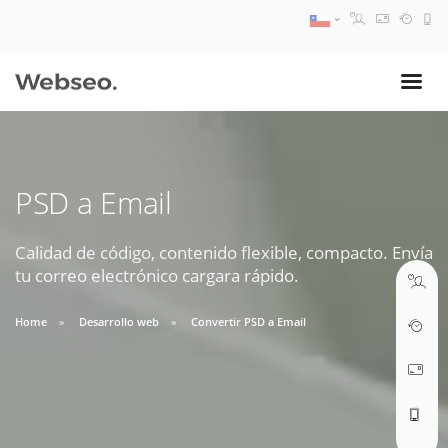
08:30 AM A 17:30 PM
ventas@webseo.cl
PSD a Email
09:30 AM A 18:30 PM
soporte@webseo.cl
Calidad de código, contenido flexible, compacto. Envía
tu correo electrónico cargara rápido.
Home
Desarrollo web
Convertir PSD a Email
ABRIR TICKET