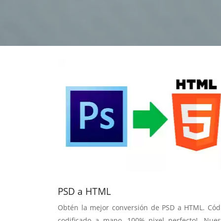
estrategia de
¡COTIZA AQUÍ!
DESDE $15 UF.
HABLAR CON EJECUTIVO
marketing digital.
DESDE $300 UF.
ASESORATE POR UN EXPERTO
PSD a HTML
Obtén la mejor conversión de PSD a HTML. Cód
codificado a mano, 100% pixel perfecto!. Nues