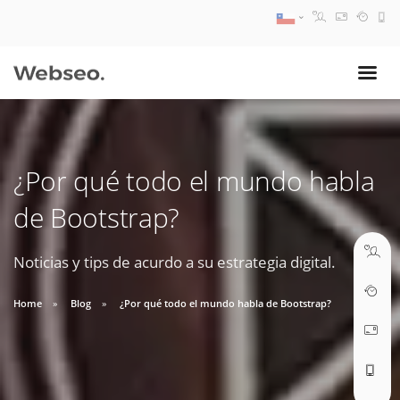
08:30 AM A 17:30 PM
ventas@webseo.cl
¿Por qué todo el mundo habla
09:30 AM A 18:30 PM
de Bootstrap?
soporte@webseo.cl
Noticias y tips de acurdo a su estrategia digital.
Home
Blog
¿Por qué todo el mundo habla de Bootstrap?
ABRIR TICKET