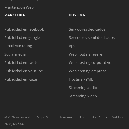
Mantención Web
MARKETING
HOSTING
Publicidad en facebook
Servidores dedicados
Publicidad en google
Servidores semi-dedicados
Email Marketing
Vps
Reunión online
Social media
Web hosting reseller
Nuestros ejecutivos le enviarán un correo electrónico con el enlace a
Chat Online
Meet para la reunión online.
Publicidad en twitter
Web hosting corporativo
Cotización
Todos nuestros ejecutivos están fuera de línea. Complete el formulario
Publicidad en youtube
Web hosting empresa
para enviarnos un correo electrónico con sus datos personales.
Complete el formulario y nos contactaremos a la brevedad.
Publicidad en waze
Hosting PYME
Streaming audio
Streaming Video
©
2026
webseo.cl
Mapa Sitio
Terminos
Faq
Av. Pedro de Valdivia
2633, Ñuñoa.