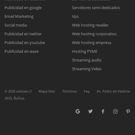
Publicidad en google
Servidores semi-dedicados
Reunión online
Email Marketing
Vps
Social media
Web hosting reseller
Nuestros ejecutivos le enviarán un correo electrónico con el enlace a
Chat Online
Meet para la reunión online.
Publicidad en twitter
Web hosting corporativo
Cotización
Todos nuestros ejecutivos están fuera de línea. Complete el formulario
Publicidad en youtube
Web hosting empresa
para enviarnos un correo electrónico con sus datos personales.
Complete el formulario y nos contactaremos a la brevedad.
Publicidad en waze
Hosting PYME
Streaming audio
Streaming Video
©
2026
webseo.cl
Mapa Sitio
Terminos
Faq
Av. Pedro de Valdivia
2633, Ñuñoa.