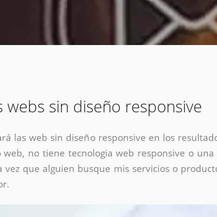
Diseño web mini sitios
Estrategia de marca
Next Cloud
Aplicaciones moviles
Identidad de marca
APP web móviles
Diseño de logo
Integración Webpay Plus
Directrices de la marca
Mantención Web
Redacción de textos
Directrices de voz
Rebranding
s webs sin diseño responsive
Fotografía / Dirección
Diseño infográfico
ará las web sin diseño responsive en los resulta
tio web, no tiene tecnologia web responsive o una
a vez que alguien busque mis servicios o produ
or.