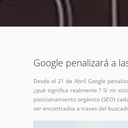
estrategia de
¡COTIZA AQUÍ!
DESDE $15 UF.
HABLAR CON EJECUTIVO
marketing digital.
DESDE $300 UF.
ASESORATE POR UN EXPERTO
Google penalizará a la
Desde el 21 de Abril Google penaliz
¿qué significa realmente ? Si mi si
posicionamiento orgánico (SEO) cad
ser encontrados a traves del buscad