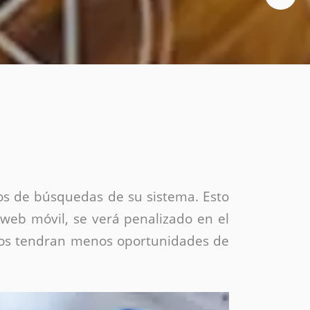
Social media
Diseño de folletos
Diseño flyer
Video
Animación
Vídeos corporativos
Motion graphics
Producción de vídeos
Video promocional
dos de búsquedas de su sistema. Esto
 web móvil, se verá penalizado en el
ctos tendran menos oportunidades de