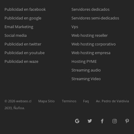
Publicidad en facebook
Servidores dedicados
Publicidad en google
Servidores semi-dedicados
Reunión online
Email Marketing
Vps
Social media
Web hosting reseller
Nuestros ejecutivos le enviarán un correo electrónico con el enlace a
Chat Online
Meet para la reunión online.
Publicidad en twitter
Web hosting corporativo
Cotización
Todos nuestros ejecutivos están fuera de línea. Complete el formulario
Publicidad en youtube
Web hosting empresa
para enviarnos un correo electrónico con sus datos personales.
Complete el formulario y nos contactaremos a la brevedad.
Publicidad en waze
Hosting PYME
Streaming audio
Streaming Video
©
2026
webseo.cl
Mapa Sitio
Terminos
Faq
Av. Pedro de Valdivia
2633, Ñuñoa.