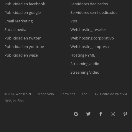
Publicidad en facebook
Servidores dedicados
Publicidad en google
Servidores semi-dedicados
Email Marketing
Vps
Reunión online
Social media
Web hosting reseller
Nuestros ejecutivos le enviarán un correo electrónico con el enlace a
Chat Online
Publicidad en twitter
Web hosting corporativo
Meet para la reunión online.
Cotización
Publicidad en youtube
Web hosting empresa
Todos nuestros ejecutivos están fuera de línea. Complete el formulario
Publicidad en waze
Hosting PYME
para enviarnos un correo electrónico con sus datos personales.
Complete el formulario y nos contactaremos a la brevedad.
Streaming audio
Streaming Video
©
2026
webseo.cl
Mapa Sitio
Terminos
Faq
Av. Pedro de Valdivia
2633, Ñuñoa.