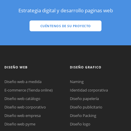
Estrategia digital y desarrollo paginas web
CUÉNTENOS DE SU PROYECTO
DISEÑO WEB
DISEÑO GRAFICO
Diseño web a medida
Naming
E-commerce (Tienda online)
Identidad corporativa
Diseño web catálogo
Diseño papelería
Diseño web corporativo
Diseño publicitario
Diseño web empresa
Diseño Packing
Diseño web pyme
Diseño logo