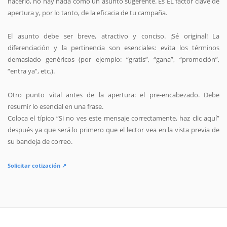
hacerlo, no hay nada como un asunto sugerente. Es EL factor clave de
apertura y, por lo tanto, de la eficacia de tu campaña.
El asunto debe ser breve, atractivo y conciso. ¡Sé original! La
diferenciación y la pertinencia son esenciales: evita los términos
demasiado genéricos (por ejemplo: “gratis”, “gana”, “promoción”,
“entra ya”, etc.).
Otro punto vital antes de la apertura: el pre-encabezado. Debe
resumir lo esencial en una frase.
Coloca el típico “Si no ves este mensaje correctamente, haz clic aquí”
después ya que será lo primero que el lector vea en la vista previa de
su bandeja de correo.
Solicitar cotización ↗