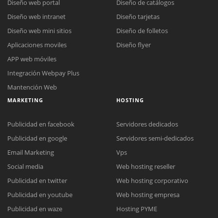
Diseño web portal
Diseño de catálogos
Diseño web intranet
Diseño tarjetas
Diseño web mini sitios
Diseño de folletos
Aplicaciones moviles
Diseño flyer
APP web móviles
Integración Webpay Plus
Mantención Web
MARKETING
HOSTING
Publicidad en facebook
Servidores dedicados
Publicidad en google
Servidores semi-dedicados
Email Marketing
Vps
Reunión online
Social media
Web hosting reseller
Nuestros ejecutivos le enviarán un correo electrónico con el enlace a
Publicidad en twitter
Web hosting corporativo
Chat Online
Meet para la reunión online.
Cotización
Publicidad en youtube
Web hosting empresa
Todos nuestros ejecutivos están fuera de línea. Complete el formulario
Publicidad en waze
Hosting PYME
para enviarnos un correo electrónico con sus datos personales.
Complete el formulario y nos contactaremos a la brevedad.