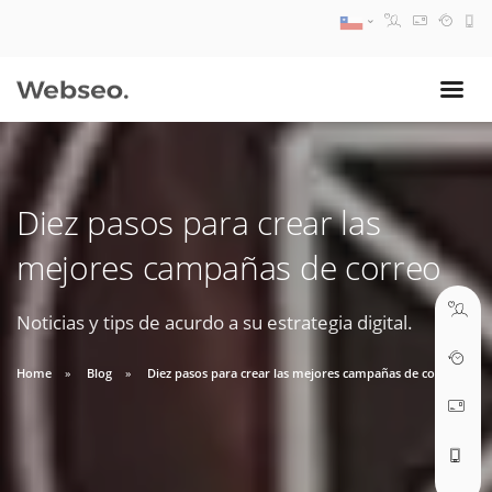
08:30 AM A 17:30 PM
ventas@webseo.cl
Diez pasos para crear las
09:30 AM A 18:30 PM
mejores campañas de correo
soporte@webseo.cl
Noticias y tips de acurdo a su estrategia digital.
Home
Blog
Diez pasos para crear las mejores campañas de correo
ABRIR TICKET